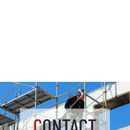
■ご契約
：
内容にご納得いただけましたら、正式にご契約。スケジュール
や詳細を確定していきます。
■
施工開始
：
当社のベテラン職人が、安全・丁寧・迅速に足場を組み立てま
す。
■お引き渡し
：
足場完成後、施主様または関係者と最終確認を実施しお引渡し
します。